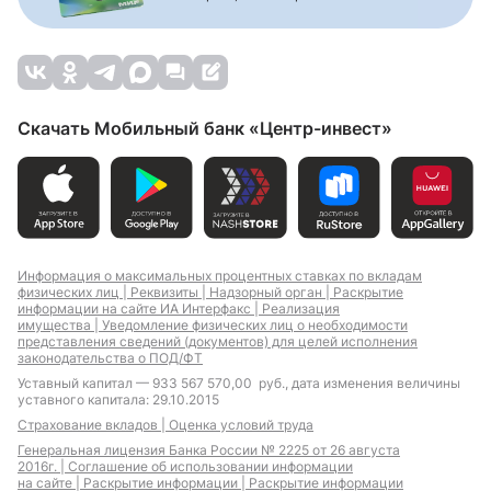
кредит
Кредит на 2 года
Кредит на 1 год
Кредит на 3 года
Скачать Мобильный банк «Центр-инвест»
Кредит на 5 лет
Кредит на длительный
срок
Кредит на 50 000
Кредит на 100 000
Информация о максимальных процентных ставках по вкладам
рублей
рублей
физических лиц |
Реквизиты |
Надзорный орган |
Раскрытие
Кредит на 150 000
Кредит на 200 000
информации на сайте ИА Интерфакс |
Реализация
рублей
рублей
имущества |
Уведомление физических лиц о необходимости
представления сведений (документов) для целей исполнения
Кредит на 250 000
Кредит на 300 000
законодательства о ПОД/ФТ
рублей
рублей
Уставный капитал — 933 567 570,00 руб., дата изменения величины
Кредит на 400 000
Кредит на 500 000
уставного капитала: 29.10.2015
рублей
рублей
Страхование вкладов |
Оценка условий труда
Генеральная лицензия Банка России № 2225 от 26 августа
2016г. |
Соглашение об использовании информации
на сайте |
Раскрытие информации |
Раскрытие информации