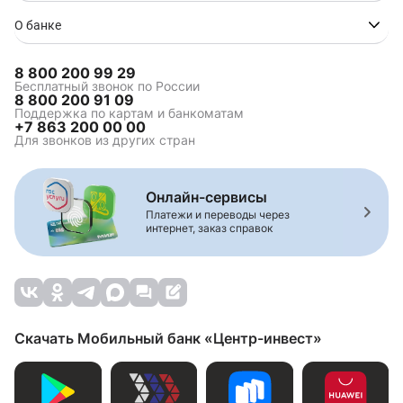
О банке
Автокредит без КАСКО
Кредит на новый
автомобиль
8 800 200 99 29
Бесплатный звонок по России
Кредит в автосалоне
Кредит наличными на
8 800 200 91 09
приобретение
Поддержка по картам и банкоматам
автомобиля
+7 863 200 00 00
Для звонков из других стран
Калькулятор
Кредит на авто с
автокредита
пробегом
Кредит наличными на
Заявка на автокредит
авто с пробегом
Онлайн-сервисы
Платежи и переводы через
интернет, заказ справок
Автокредит на 5 лет
Автокредит на 7 лет
Скачать Мобильный банк «Центр-инвест»