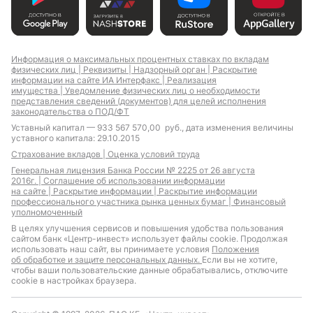
Информация о максимальных процентных ставках по вкладам
физических лиц |
Реквизиты |
Надзорный орган |
Раскрытие
информации на сайте ИА Интерфакс |
Реализация
имущества |
Уведомление физических лиц о необходимости
представления сведений (документов) для целей исполнения
законодательства о ПОД/ФТ
Уставный капитал — 933 567 570,00 руб., дата изменения величины
уставного капитала: 29.10.2015
Страхование вкладов |
Оценка условий труда
Генеральная лицензия Банка России № 2225 от 26 августа
2016г. |
Соглашение об использовании информации
на сайте |
Раскрытие информации |
Раскрытие информации
профессионального участника рынка ценных бумаг |
Финансовый
уполномоченный
В целях улучшения сервисов и повышения удобства пользования
сайтом банк «Центр-инвест» использует файлы cookie. Продолжая
использовать наш сайт, вы принимаете условия
Положения
об обработке и защите персональных данных.
Если вы не хотите,
чтобы ваши пользовательские данные обрабатывались, отключите
cookie в настройках браузера.