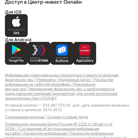
Доступ в Центр-инвест Онлайн
Для iOS
Для Android
Информация о максимальных процентных ставках по вкладам
физических лиц |
Реквизиты |
Надзорный орган |
Раскрытие
информации на сайте ИА Интерфакс |
Реализация
имущества |
Уведомление физических лиц о необходимости
представления сведений (документов) для целей исполнения
законодательства о ПОД/ФТ
Уставный капитал — 933 567 570,00 руб., дата изменения величины
уставного капитала: 29.10.2015
Страхование вкладов |
Оценка условий труда
Генеральная лицензия Банка России № 2225 от 26 августа
2016г. |
Соглашение об использовании информации
на сайте |
Раскрытие информации |
Раскрытие информации
профессионального участника рынка ценных бумаг |
Финансовый