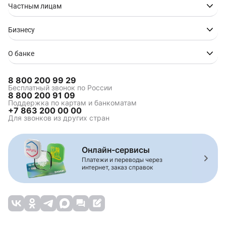
Автокредит на Hyundai
Автокредит на Kia
Частным лицам
Автокредит на Nissan
Автокредит на Omoda
Автокредит на Renault
Автокредит на Toyota
Бизнесу
О банке
Автокредит без КАСКО
Автокредит без
первоначального
8 800 200 99 29
взноса
Бесплатный звонок по России
8 800 200 91 09
Кредит на новый
Кредит в автосалоне
Поддержка по картам и банкоматам
автомобиль
+7 863 200 00 00
Для звонков из других стран
Кредит наличными на
Кредит на авто с
приобретение
пробегом
автомобиля
Кредит наличными на
Заявка на автокредит
Онлайн-сервисы
авто с пробегом
Платежи и переводы через
интернет, заказ справок
Автокредит на 5 лет
Автокредит на 7 лет