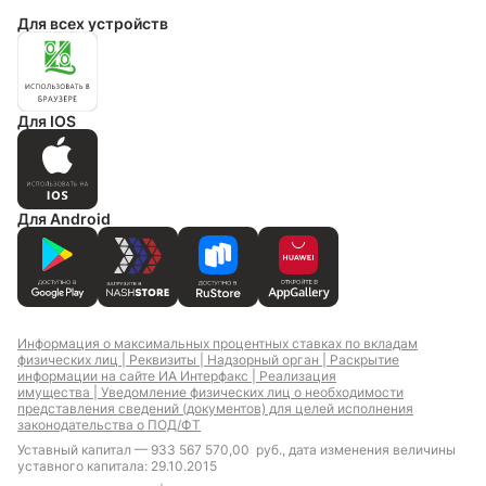
Для всех устройств
Для IOS
Для Android
Информация о максимальных процентных ставках по вкладам
физических лиц |
Реквизиты |
Надзорный орган |
Раскрытие
информации на сайте ИА Интерфакс |
Реализация
имущества |
Уведомление физических лиц о необходимости
представления сведений (документов) для целей исполнения
законодательства о ПОД/ФТ
Уставный капитал — 933 567 570,00 руб., дата изменения величины
уставного капитала: 29.10.2015