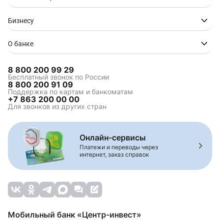
Кредитная карта для
Онлайн заявка на
покупок
кредитную карту
Кредитная карта на 100
Бизнесу
000 рублей
О банке
Оформить кредитную
Зарплатная карта с
8 800 200 99 29
карту онлайн
кредитным лимитом
Бесплатный звонок по России
8 800 200 91 09
Mir Supreme с
Mir Supreme+ с
Поддержка по картам и банкоматам
кредитным лимитом
кредитным лимитом
+7 863 200 00 00
Для звонков из других стран
Онлайн-сервисы
Платежи и переводы через
интернет, заказ справок
Мобильный банк «Центр-инвест»