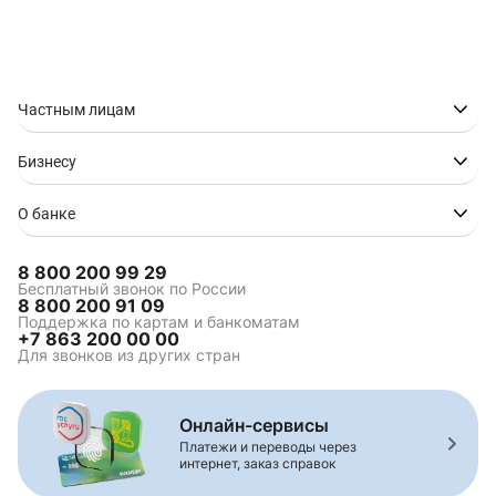
Кредит наличными на
Кредит наличными на
приобретение
любые цели
автомобиля
Кредит ONLINE через
Кредит без документов
финансовую платформу
Частным лицам
«Финуслуги»
Кредит без кредитной
Кредит без
Бизнесу
истории
подтверждения дохода
Кредит без страховки
Кредит на карту без
посещения банка
О банке
Кредит без залога и
Кредит "Быстрый"
поручителей
8 800 200 99 29
Кредит для студентов
Выгодный кредит
Бесплатный звонок по России
8 800 200 91 09
Кредит наличными под
Кредит наличными для
Поддержка по картам и банкоматам
низкий процент
бюджетников и
+7 863 200 00 00
госслужащих
Для звонков из других стран
Кредит по паспорту
Кредит с низкой
процентной ставкой
Кредит в день
Срочный кредит за 5
Онлайн-сервисы
обращения
минут
Платежи и переводы через
Онлайн заявка на
интернет, заказ справок
кредит