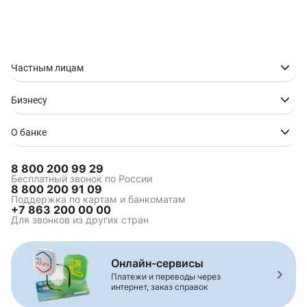
Кредит наличными на
Кредит наличными на
приобретение
любые цели
автомобиля
Кредит ONLINE через
Кредит без документов
финансовую платформу
Частным лицам
«Финуслуги»
Кредит без кредитной
Кредит без
Бизнесу
истории
подтверждения дохода
Кредит без страховки
Кредит на карту без
посещения банка
О банке
Кредит без залога и
Кредит "Быстрый"
поручителей
8 800 200 99 29
Кредит для студентов
Выгодный кредит
Бесплатный звонок по России
8 800 200 91 09
Кредит наличными под
Кредит наличными для
Поддержка по картам и банкоматам
низкий процент
бюджетников и
+7 863 200 00 00
госслужащих
Для звонков из других стран
Кредит по паспорту
Кредит с низкой
процентной ставкой
Кредит в день
Срочный кредит за 5
Онлайн-сервисы
обращения
минут
Платежи и переводы через
Онлайн заявка на
интернет, заказ справок
кредит