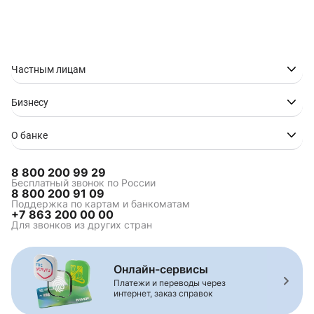
Кредит наличными на
Кредит наличными на
приобретение
любые цели
автомобиля
Кредит ONLINE через
Кредит без документов
финансовую платформу
Частным лицам
«Финуслуги»
Кредит без кредитной
Кредит без
Бизнесу
истории
подтверждения дохода
Кредит без страховки
Кредит на карту без
посещения банка
О банке
Кредит без залога и
Кредит "Быстрый"
поручителей
8 800 200 99 29
Кредит для студентов
Выгодный кредит
Бесплатный звонок по России
8 800 200 91 09
Кредит наличными под
Кредит наличными для
Поддержка по картам и банкоматам
низкий процент
бюджетников и
+7 863 200 00 00
госслужащих
Для звонков из других стран
Кредит по паспорту
Кредит с низкой
процентной ставкой
Срочный кредит за 5
Онлайн заявка на
Онлайн-сервисы
минут
кредит
Платежи и переводы через
интернет, заказ справок