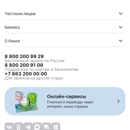
автомобиля
Кредит ONLINE через
Кредит без документов
финансовую платформу
Частным лицам
«Финуслуги»
Кредит без кредитной
Кредит без
Бизнесу
истории
подтверждения дохода
Кредит без страховки
Кредит на карту без
посещения банка
О банке
Кредит без залога и
Кредит "Быстрый"
поручителей
8 800 200 99 29
Кредит для студентов
Выгодный кредит
Бесплатный звонок по России
8 800 200 91 09
Кредит наличными для
Кредит по паспорту
Поддержка по картам и банкоматам
бюджетников и
+7 863 200 00 00
госслужащих
Для звонков из других стран
Кредит с низкой
Кредит в день
процентной ставкой
обращения
Срочный кредит за 5
Онлайн заявка на
Онлайн-сервисы
минут
кредит
Платежи и переводы через
интернет, заказ справок
Кредит на 2 года
Кредит на 1 год