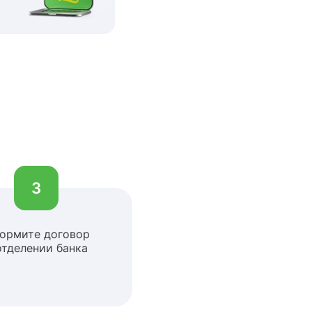
3
ормите договор
отделении банка