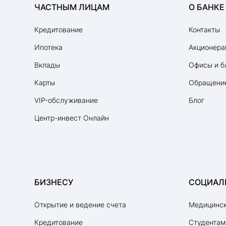
ЧАСТНЫМ ЛИЦАМ
О БАНКЕ
Кредитование
Контакты
Ипотека на строительство
Зелёная ипотека
Ипотека
Акционера
Семейная ипотека
Вклады
Офисы и б
Сельская ипотека
Карты
Обращение
VIP-обслуживание
Блог
Комбинированная ипотека
Центр-инвест Онлайн
Строительство жилья
Ипотека на апартаменты
Ипотека на студию
Ипотека вторичный рынок
БИЗНЕСУ
СОЦИАЛ
Ипотека для ИП
Открытие и ведение счета
Медицинск
Ипотека для самозанятых
Кредитование
Студентам