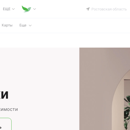
ЕЩЕ
Ростовская область
Карты
Еще
ки
жимости
ь