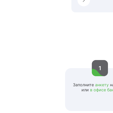
1
Заполните
анкету
н
или
в офисе ба