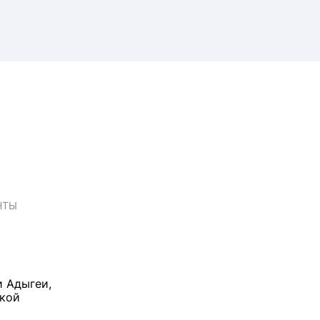
НТЫ
и Адыгеи,
ской