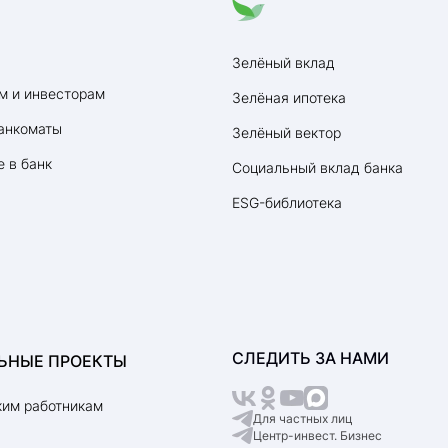
Зелёный вклад
Коммерческая ипотека
Ипотека для многодетно
м и инвесторам
Зелёная ипотека
Комбо-ипотека
анкоматы
Зелёный вектор
 в банк
Социальный вклад банка
ESG-библиотека
Ипотека на вторичное жи
Рефинансирование ипоте
Ипотека на дом
Ипотека на новостройку
СЛЕДИТЬ ЗА НАМИ
ЬНЫЕ ПРОЕКТЫ
им работникам
Ипотека для отличников
Для частных лиц
Центр-инвест. Бизнес