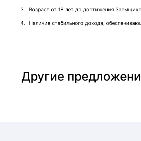
Возраст от 18 лет до достижения Заемщик
Наличие стабильного дохода, обеспечиваю
Другие предложени
Ипотека в Анапе
Ипотека в Геленджике
Ипотека в Нижнем Новгороде
Ипотека в Ростове-на-Дону
Ипотека в Ставрополе
Ипотека в Туапсе