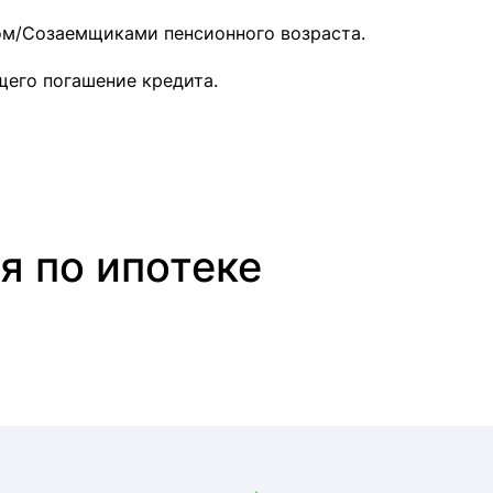
ом/Созаемщиками пенсионного возраста.
щего погашение кредита.
я по ипотеке
Ипотека в Донецке
Ипотека в Краснодаре
Ипотека в Новороссийск
Ипотека в Сочи
Ипотека в Таганроге
Ипотека в Волгограде