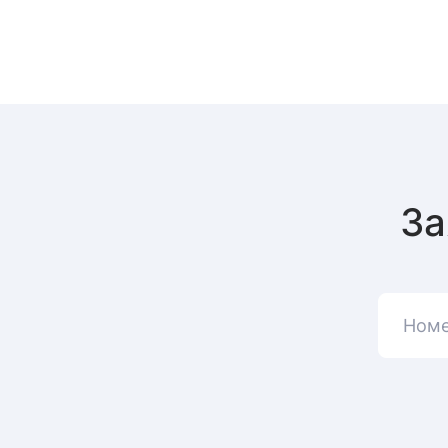
За
Номе