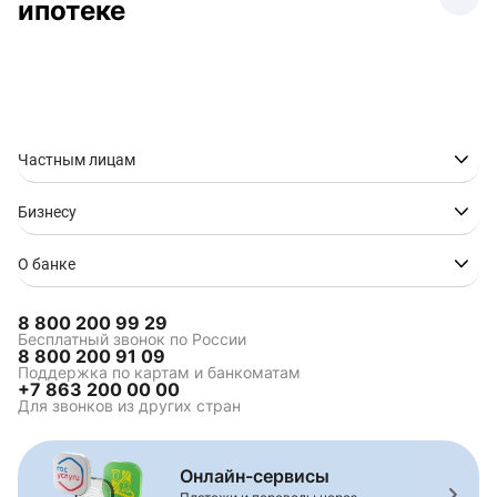
ипотеке
Ипотека в Анапе
Ипотека в Донецке
Ипотека в Геленджике
Ипотека в Краснодаре
Ипотека в Нижнем
Ипотека в
Новгороде
Новороссийске
Частным лицам
Ипотека в Ростове-на-
Ипотека в Сочи
Дону
Бизнесу
Ипотека в Ставрополе
Ипотека в Таганроге
Ипотека в Туапсе
Ипотека в Волгограде
О банке
8 800 200 99 29
Комбинированная
Ипотека на вторичное
Бесплатный звонок по России
8 800 200 91 09
ипотека
жилье
Поддержка по картам и банкоматам
Строительство жилья
Рефинансирование
+7 863 200 00 00
ипотеки
Для звонков из других стран
Ипотека на
Ипотека на дом
апартаменты
Ипотека на студию
Ипотека новостройки
Онлайн-сервисы