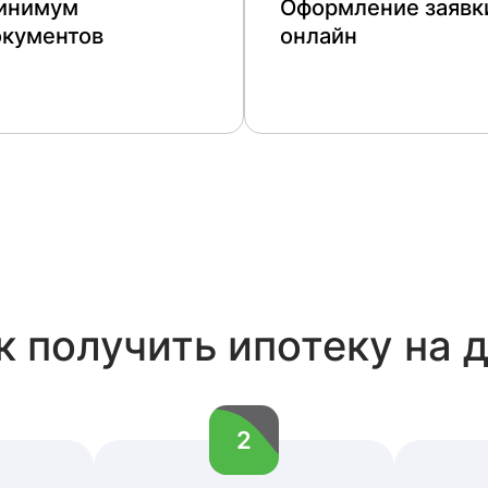
инимум
Оформление заявк
окументов
онлайн
к получить ипотеку на 
2