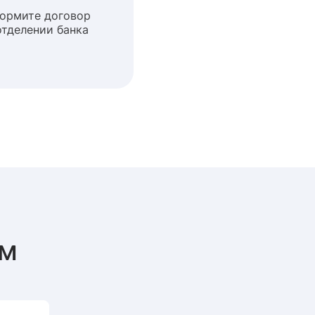
ормите договор
отделении банка
ом