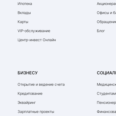
Зелёная ипотека
Ипотека
Акционера
Семейная ипотека
Вклады
Офисы и б
Сельская ипотека
Карты
Обращение
VIP-обслуживание
Блог
Комбинированная ипотека
Центр-инвест Онлайн
Строительство жилья
Ипотека на апартаменты
Ипотека новостройки
Ипотека вторичный рынок
БИЗНЕСУ
СОЦИАЛ
Ипотека для ИП
Открытие и ведение счета
Медицинск
Ипотека для самозанятых
Кредитование
Студентам
Эквайринг
Пенсионе
Зарплатные проекты
Финансова
Ипотека для IT-специалистов с льготной госп