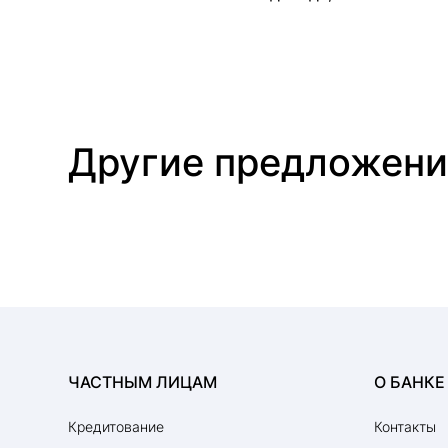
Другие предложени
Ипотека в Анапе
Ипотека в Геленджике
Ипотека в Нижнем Новгороде
Ипотека в Ростове-на-Дону
Ипотека в Ставрополе
Ипотека в Туапсе
ЧАСТНЫМ ЛИЦАМ
О БАНКЕ
Кредитование
Контакты
Ипотека на строительство