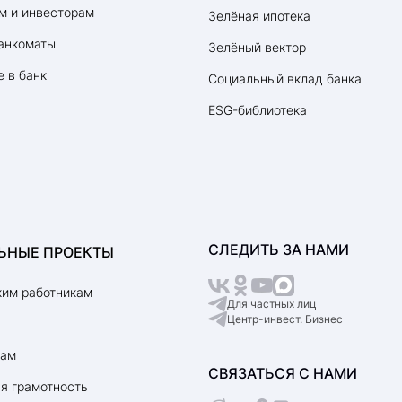
Ипотека для многодетно
м и инвесторам
Зелёная ипотека
Комбо-ипотека
анкоматы
Зелёный вектор
 в банк
Социальный вклад банка
ESG-библиотека
Ипотека на вторичное жи
Рефинансирование ипоте
Ипотека на студию
Ипотека на новостройку
СЛЕДИТЬ ЗА НАМИ
ЬНЫЕ ПРОЕКТЫ
им работникам
Ипотека для отличников
Для частных лиц
Центр-инвест. Бизнес
рам
СВЯЗАТЬСЯ С НАМИ
я грамотность
оддержкой
Земельная ипотека