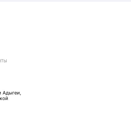
НТЫ
и Адыгеи,
ской