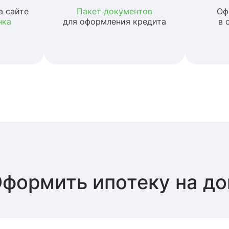
а сайте
Пакет документов
Оф
нка
для оформления кредита
в 
формить ипотеку на д