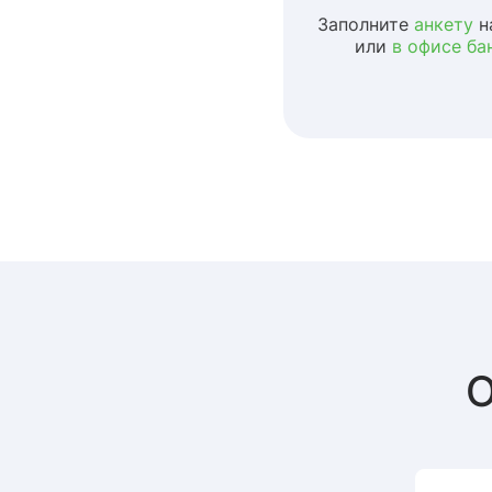
Заполните
анкету
н
или
в офисе ба
О