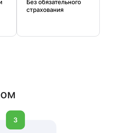
и
Без обязательного
страхования
дом
3