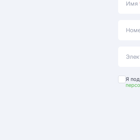
Имя
Номе
Элек
Я под
перс