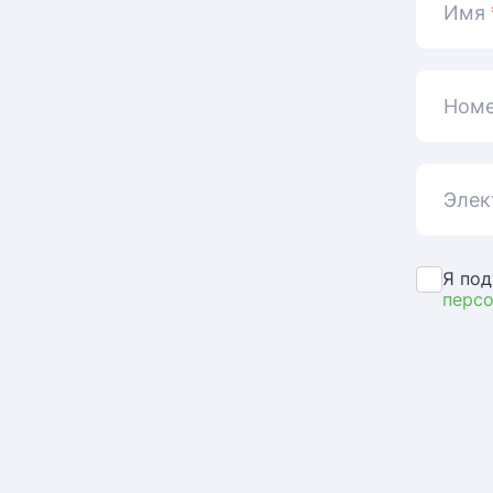
Имя
Номе
Элек
Я под
перс