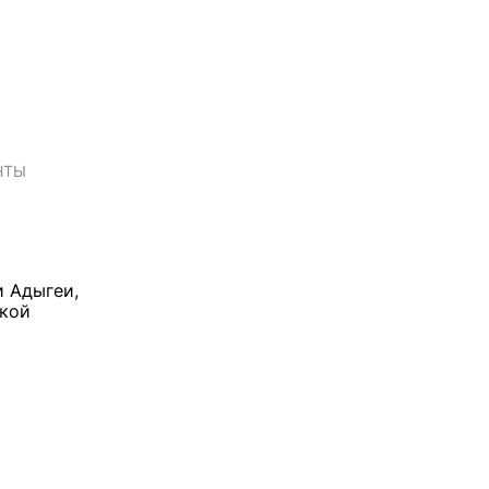
НТЫ
и Адыгеи,
ской