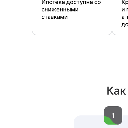
Ипотека доступна со
Кр
сниженными
и 
ставками
а 
д
Как
1