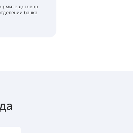
ормите договор
отделении банка
ода