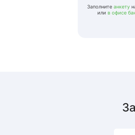
Заполните
анкету
н
или
в офисе ба
За