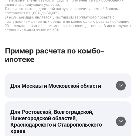
** Первоначальный взнос от 20,01% применяется при соблюдении
одного из следующих условий:
1) если показатель долговой нагрузки, рассчитываемый Банком,
составляет от 1,00% до 30,00%.
2) если заемщик является участником зарплатного проекта с
поступлением денежных средств не менее одного раза за последние
90 календарных дней на момент заключения договора. В иных случаях
первоначальный взнос от 30%.
Пример расчета по комбо-
ипотеке
Для Москвы и Московской области
Для Ростовской, Волгоградской,
Нижегородской областей,
Краснодарского и Ставропольского
краев