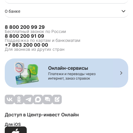
Ипотека в Туапсе
Ипотека в Волгограде
О банке
8 800 200 99 29
Ипотека на
Коммерческая ипотека
Бесплатный звонок по России
8 800 200 91 09
строительство
Поддержка по картам и банкоматам
Зелёная ипотека
Ипотека для
+7 863 200 00 00
многодетной семьи
Для звонков из других стран
Семейная ипотека
Сельская ипотека
Онлайн-сервисы
Платежи и переводы через
интернет, заказ справок
Комбинированная
Ипотека на вторичное
ипотека
жилье
Строительство жилья
Рефинансирование
ипотеки
Ипотека на
Ипотека на дом
апартаменты
Доступ в Центр-инвест Онлайн
Ипотека на студию
Ипотека новостройки
Ипотека на
Ипотека вторичный
Для iOS
новостройку
рынок