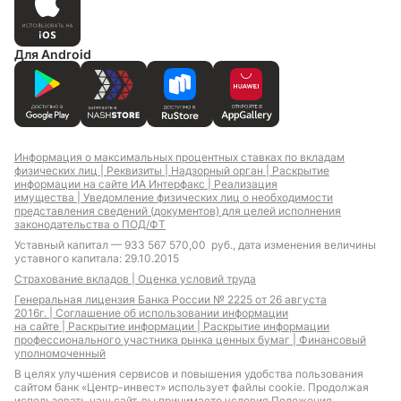
Для Android
Ипотека для ИП
Ипотека для
отличников
Ипотека для
самозанятых
Информация о максимальных процентных ставках по вкладам
физических лиц |
Реквизиты |
Надзорный орган |
Раскрытие
информации на сайте ИА Интерфакс |
Реализация
Ипотека для IT-
Земельная ипотека
имущества |
Уведомление физических лиц о необходимости
специалистов с
представления сведений (документов) для целей исполнения
льготной
законодательства о ПОД/ФТ
господдержкой
Уставный капитал — 933 567 570,00 руб., дата изменения величины
Материнский капитал
Ипотека с плавающими
уставного капитала: 29.10.2015
ставками
Страхование вкладов |
Оценка условий труда
Генеральная лицензия Банка России № 2225 от 26 августа
2016г. |
Соглашение об использовании информации
на сайте |
Раскрытие информации |
Раскрытие информации
профессионального участника рынка ценных бумаг |
Финансовый
уполномоченный
Специальное
Выгодные условия
предложение на
покупки жилья в
В целях улучшения сервисов и повышения удобства пользования
покупку недвижимости
сайтом банк «Центр-инвест» использует файлы cookie. Продолжая
Москве
использовать наш сайт, вы принимаете условия
Положения