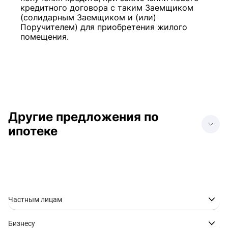
кредитного договора с таким Заемщиком
(солидарным Заемщиком и (или)
Поручителем) для приобретения жилого
помещения.
Другие предложения по
ипотеке
Ипотека в Анапе
Ипотека в Донецке
Ипотека в Геленджике
Ипотека в Краснодаре
Ипотека в Нижнем
Ипотека в
Новгороде
Новороссийске
Частным лицам
Ипотека в Ростове-на-
Ипотека в Сочи
Дону
Бизнесу
Ипотека в Ставрополе
Ипотека в Таганроге