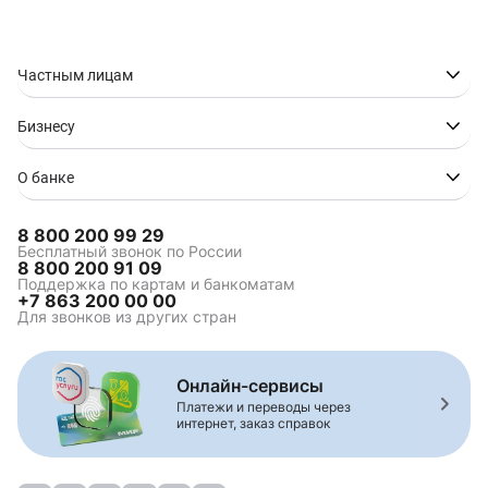
Ипотека в Геленджике
Ипотека в Краснодаре
Ипотека в
Ипотека в Ростове-на-
Новороссийске
Дону
Частным лицам
Ипотека в Сочи
Ипотека в Ставрополе
Ипотека в Таганроге
Ипотека в Туапсе
Бизнесу
Ипотека в Волгограде
О банке
Ипотека на
Коммерческая ипотека
8 800 200 99 29
строительство
Бесплатный звонок по России
8 800 200 91 09
Зелёная ипотека
Ипотека для
Поддержка по картам и банкоматам
многодетной семьи
+7 863 200 00 00
Для звонков из других стран
Семейная ипотека
Комбо-ипотека
Сельская ипотека
Онлайн-сервисы
Платежи и переводы через
интернет, заказ справок
Комбинированная
Ипотека на вторичное
ипотека
жилье
Строительство жилья
Рефинансирование