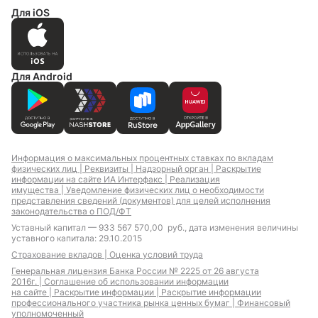
Ипотека новостройки
Ипотека на
Для iOS
новостройку
Ипотека вторичный
рынок
Для Android
Ипотека для ИП
Ипотека для
отличников
Ипотека для
самозанятых
Информация о максимальных процентных ставках по вкладам
физических лиц |
Реквизиты |
Надзорный орган |
Раскрытие
информации на сайте ИА Интерфакс |
Реализация
имущества |
Уведомление физических лиц о необходимости
представления сведений (документов) для целей исполнения
Ипотека для IT-
Земельная ипотека
законодательства о ПОД/ФТ
специалистов с
Уставный капитал — 933 567 570,00 руб., дата изменения величины
льготной
уставного капитала: 29.10.2015
господдержкой
Страхование вкладов |
Оценка условий труда
Материнский капитал
Ипотека с плавающими
Генеральная лицензия Банка России № 2225 от 26 августа
ставками
2016г. |
Соглашение об использовании информации
на сайте |
Раскрытие информации |
Раскрытие информации
профессионального участника рынка ценных бумаг |
Финансовый
уполномоченный