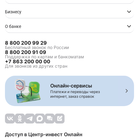
Ипотека в Ростове-на-
Ипотека в Сочи
Дону
Бизнесу
Ипотека в Ставрополе
Ипотека в Таганроге
Ипотека в Туапсе
Ипотека в Волгограде
О банке
8 800 200 99 29
Ипотека на
Коммерческая ипотека
Бесплатный звонок по России
8 800 200 91 09
строительство
Поддержка по картам и банкоматам
Зелёная ипотека
Ипотека для
+7 863 200 00 00
многодетной семьи
Для звонков из других стран
Семейная ипотека
Комбо-ипотека
Сельская ипотека
Онлайн-сервисы
Платежи и переводы через
интернет, заказ справок
Комбинированная
Ипотека на вторичное
ипотека
жилье
Строительство жилья
Рефинансирование
ипотеки
Ипотека на
Ипотека на дом
Доступ в Центр-инвест Онлайн
апартаменты