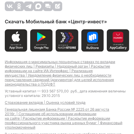
Строительство жилья
Рефинансирование
ипотеки
Ипотека на
Ипотека на дом
Скачать Мобильный банк «Центр-инвест»
апартаменты
Ипотека на студию
Ипотека новостройки
Ипотека на
Ипотека вторичный
новостройку
рынок
Информация о максимальных процентных ставках по вкладам
физических лиц |
Реквизиты |
Надзорный орган |
Раскрытие
Ипотека для ИП
Ипотека для
информации на сайте ИА Интерфакс |
Реализация
отличников
имущества |
Уведомление физических лиц о необходимости
Ипотека для
представления сведений (документов) для целей исполнения
самозанятых
законодательства о ПОД/ФТ
Уставный капитал — 933 567 570,00 руб., дата изменения величины
уставного капитала: 29.10.2015
Страхование вкладов |
Оценка условий труда
Ипотека для IT-
Земельная ипотека
Генеральная лицензия Банка России № 2225 от 26 августа
специалистов с
2016г. |
Соглашение об использовании информации
на сайте |
Раскрытие информации |
Раскрытие информации
льготной
профессионального участника рынка ценных бумаг |
Финансовый
господдержкой
уполномоченный
Материнский капитал
Ипотека с плавающими