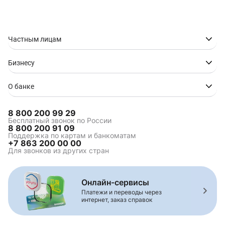
Ипотека в Анапе
Ипотека в Донецке
Ипотека в Геленджике
Ипотека в Краснодаре
Ипотека в Нижнем
Ипотека в
Новгороде
Новороссийске
Частным лицам
Ипотека в Ростове-на-
Ипотека в Сочи
Дону
Бизнесу
Ипотека в Ставрополе
Ипотека в Таганроге
Ипотека в Туапсе
Ипотека в Волгограде
О банке
8 800 200 99 29
Ипотека на
Коммерческая ипотека
Бесплатный звонок по России
8 800 200 91 09
строительство
Поддержка по картам и банкоматам
Зелёная ипотека
Ипотека для
+7 863 200 00 00
многодетной семьи
Для звонков из других стран
Семейная ипотека
Комбо-ипотека
Сельская ипотека
Онлайн-сервисы
Платежи и переводы через
интернет, заказ справок
Комбинированная
Ипотека на вторичное
ипотека
жилье