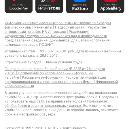
Ипотека для ИП
Ипотека для
Информация о максимальных процентных ставках по вкладам
отличников
физических лиц |
Реквизиты |
Надзорный орган |
Раскрытие
информации на сайте ИА Интерфакс |
Реализация
Ипотека для
имущества |
Уведомление физических лиц о необходимости
самозанятых
представления сведений (документов) для целей исполнения
законодательства о ПОД/ФТ
Уставный капитал — 933 567 570,00 руб., дата изменения величины
уставного капитала: 29.10.2015
Страхование вкладов |
Оценка условий труда
Ипотека для IT-
Земельная ипотека
специалистов с
Генеральная лицензия Банка России № 2225 от 26 августа
льготной
2016г. |
Соглашение об использовании информации
господдержкой
на сайте |
Раскрытие информации |
Раскрытие информации
профессионального участника рынка ценных бумаг |
Финансовый
Материнский капитал
Ипотека с плавающими
уполномоченный
ставками
В целях улучшения сервисов и повышения удобства пользования
сайтом банк «Центр-инвест» использует файлы cookie. Продолжая
использовать наш сайт, вы принимаете условия
Положения
об обработке и защите персональных данных.
Если вы не хотите,
чтобы ваши пользовательские данные обрабатывались, отключите
cookie в настройках браузера.
Специальное
Выгодные условия
предложение на
покупки жилья в
покупку недвижимости
Москве
Copyright © 1997-2026, ПАО КБ «Центр-инвест»,