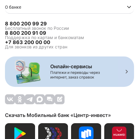
Ипотека в Туапсе
Ипотека в Волгограде
О банке
8 800 200 99 29
Ипотека на
Коммерческая ипотека
Бесплатный звонок по России
8 800 200 91 09
строительство
Поддержка по картам и банкоматам
Зелёная ипотека
Ипотека для
+7 863 200 00 00
многодетной семьи
Для звонков из других стран
Семейная ипотека
Комбо-ипотека
Сельская ипотека
Онлайн-сервисы
Платежи и переводы через
интернет, заказ справок
Комбинированная
Ипотека на вторичное
ипотека
жилье
Строительство жилья
Рефинансирование
ипотеки
Ипотека на дом
Ипотека на студию
Скачать Мобильный банк «Центр-инвест»
Ипотека новостройки
Ипотека на
новостройку
Ипотека вторичный
рынок