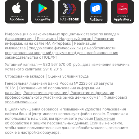
Ипотека на студию
Ипотека новостройки
Ипотека на
Ипотека вторичный
новостройку
рынок
Информация о максимальных процентных ставках по вкладам
физических лиц |
Реквизиты |
Надзорный орган |
Раскрытие
Ипотека для ИП
Ипотека для
информации на сайте ИА Интерфакс |
Реализация
отличников
имущества |
Уведомление физических лиц о необходимости
Ипотека для
представления сведений (документов) для целей исполнения
самозанятых
законодательства о ПОД/ФТ
Уставный капитал — 933 567 570,00 руб., дата изменения величины
уставного капитала: 29.10.2015
Страхование вкладов |
Оценка условий труда
Ипотека для IT-
Земельная ипотека
Генеральная лицензия Банка России № 2225 от 26 августа
специалистов с
2016г. |
Соглашение об использовании информации
на сайте |
Раскрытие информации |
Раскрытие информации
льготной
профессионального участника рынка ценных бумаг |
Финансовый
господдержкой
уполномоченный
Материнский капитал
Ипотека с плавающими
В целях улучшения сервисов и повышения удобства пользования
ставками
сайтом банк «Центр-инвест» использует файлы cookie. Продолжая
использовать наш сайт, вы принимаете условия
Положения
об обработке и защите персональных данных.
Если вы не хотите,
чтобы ваши пользовательские данные обрабатывались, отключите
cookie в настройках браузера.