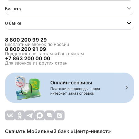
Ипотека в Сочи
Ипотека в Ставрополе
Бизнесу
Ипотека в Таганроге
Ипотека в Туапсе
Ипотека в Волгограде
О банке
8 800 200 99 29
Ипотека на
Коммерческая ипотека
Бесплатный звонок по России
8 800 200 91 09
строительство
Поддержка по картам и банкоматам
Зелёная ипотека
Ипотека для
+7 863 200 00 00
многодетной семьи
Для звонков из других стран
Семейная ипотека
Комбо-ипотека
Сельская ипотека
Онлайн-сервисы
Платежи и переводы через
интернет, заказ справок
Комбинированная
Ипотека на вторичное
ипотека
жилье
Строительство жилья
Рефинансирование
ипотеки
Ипотека на
Ипотека на дом
Скачать Мобильный банк «Центр-инвест»
апартаменты