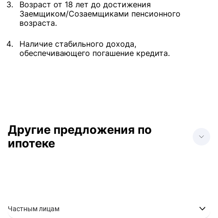
Возраст от 18 лет до достижения
Заемщиком/Созаемщиками пенсионного
возраста.
Наличие стабильного дохода,
обеспечивающего погашение кредита.
Другие предложения по
ипотеке
Ипотека в Анапе
Ипотека в Донецке
Ипотека в Геленджике
Ипотека в Нижнем
Новгороде
Ипотека в
Ипотека в Ростове-на-
Частным лицам
Новороссийске
Дону