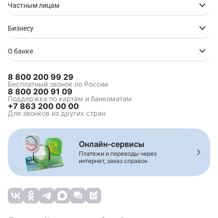
Новгороде
Новороссийске
Частным лицам
Ипотека в Ростове-на-
Ипотека в Сочи
Дону
Бизнесу
Ипотека в Ставрополе
Ипотека в Таганроге
Ипотека в Туапсе
Ипотека в Волгограде
О банке
8 800 200 99 29
Ипотека на
Коммерческая ипотека
Бесплатный звонок по России
8 800 200 91 09
строительство
Поддержка по картам и банкоматам
Зелёная ипотека
Ипотека для
+7 863 200 00 00
многодетной семьи
Для звонков из других стран
Семейная ипотека
Комбо-ипотека
Сельская ипотека
Онлайн-сервисы
Платежи и переводы через
интернет, заказ справок
Комбинированная
Ипотека на вторичное
ипотека
жилье
Строительство жилья
Рефинансирование
ипотеки
Ипотека на
Ипотека на дом