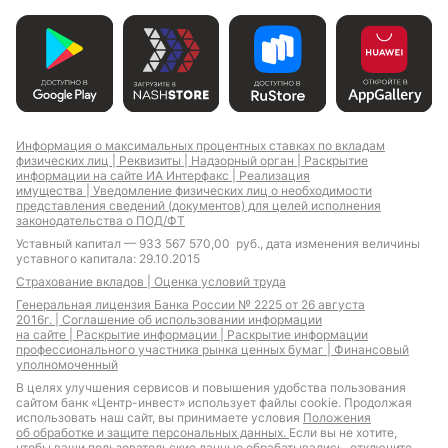
Ипотека в Донецке
Ипотека в Геленджике
Ипотека в Краснодаре
Ипотека в Нижнем
Новгороде
Ипотека в
Ипотека в Ростове-на-
Новороссийске
Дону
Информация о максимальных процентных ставках по вкладам
Ипотека в Сочи
Ипотека в Ставрополе
физических лиц |
Реквизиты |
Надзорный орган |
Раскрытие
Ипотека в Таганроге
Ипотека в Туапсе
информации на сайте ИА Интерфакс |
Реализация
имущества |
Уведомление физических лиц о необходимости
Ипотека в Волгограде
представления сведений (документов) для целей исполнения
законодательства о ПОД/ФТ
Уставный капитал — 933 567 570,00 руб., дата изменения величины
уставного капитала: 29.10.2015
Страхование вкладов |
Оценка условий труда
Ипотека для IT-
Земельная ипотека
специалистов с
Генеральная лицензия Банка России № 2225 от 26 августа
льготной
2016г. |
Соглашение об использовании информации
господдержкой
на сайте |
Раскрытие информации |
Раскрытие информации
профессионального участника рынка ценных бумаг |
Финансовый
Материнский капитал
Ипотека с плавающими
уполномоченный
ставками
В целях улучшения сервисов и повышения удобства пользования
сайтом банк «Центр-инвест» использует файлы cookie. Продолжая
использовать наш сайт, вы принимаете условия
Положения
об обработке и защите персональных данных.
Если вы не хотите,
чтобы ваши пользовательские данные обрабатывались, отключите