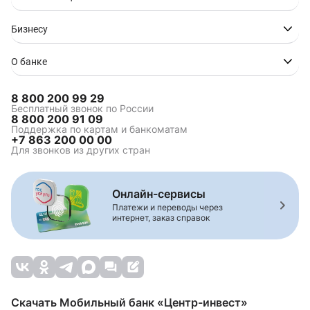
Семейная ипотека
Комбо-ипотека
Сельская ипотека
Бизнесу
О банке
Комбинированная
Ипотека на вторичное
ипотека
жилье
8 800 200 99 29
Строительство жилья
Рефинансирование
Бесплатный звонок по России
ипотеки
8 800 200 91 09
Поддержка по картам и банкоматам
Ипотека на
Ипотека на дом
+7 863 200 00 00
апартаменты
Для звонков из других стран
Ипотека на студию
Ипотека новостройки
Ипотека на
Ипотека вторичный
новостройку
рынок
Онлайн-сервисы
Платежи и переводы через
интернет, заказ справок
Ипотека для ИП
Ипотека для
отличников
Ипотека для
самозанятых
Скачать Мобильный банк «Центр-инвест»