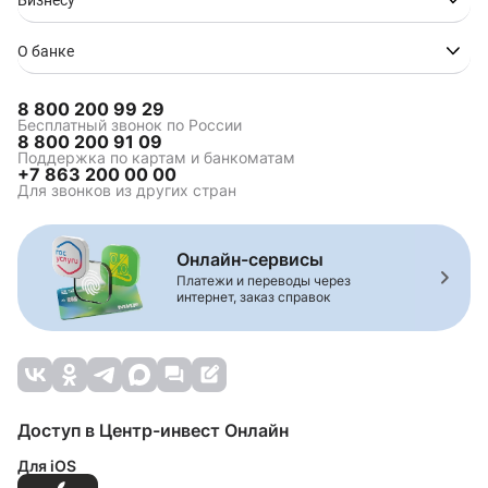
Бизнесу
Ипотека в Таганроге
Ипотека в Туапсе
Ипотека в Волгограде
О банке
8 800 200 99 29
Ипотека на
Коммерческая ипотека
Бесплатный звонок по России
8 800 200 91 09
строительство
Поддержка по картам и банкоматам
Зелёная ипотека
Ипотека для
+7 863 200 00 00
многодетной семьи
Для звонков из других стран
Семейная ипотека
Комбо-ипотека
Сельская ипотека
Онлайн-сервисы
Платежи и переводы через
интернет, заказ справок
Комбинированная
Ипотека на вторичное
ипотека
жилье
Строительство жилья
Рефинансирование
ипотеки
Ипотека на
Ипотека на дом
Доступ в Центр-инвест Онлайн
апартаменты
Ипотека на студию
Ипотека новостройки
Для iOS