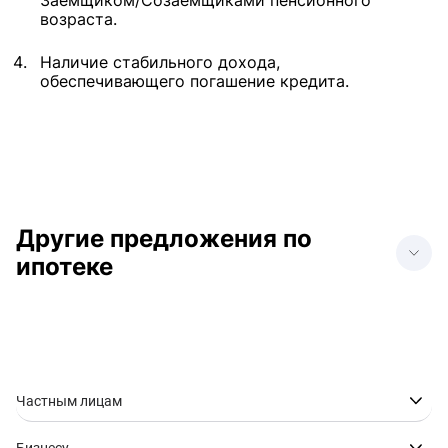
Заемщиком/Созаемщиками пенсионного
возраста.
Наличие стабильного дохода,
обеспечивающего погашение кредита.
Другие предложения по
ипотеке
Ипотека в Анапе
Ипотека в Донецке
Ипотека в Геленджике
Ипотека в Краснодаре
Ипотека в Нижнем
Ипотека в
Новгороде
Новороссийске
Частным лицам
Ипотека в Ростове-на-
Ипотека в Ставрополе
Дону