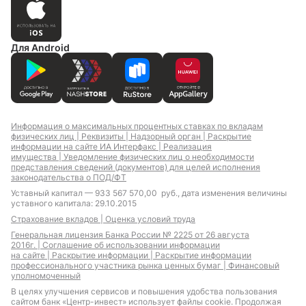
Ипотека на
Ипотека вторичный
новостройку
рынок
Для Android
Ипотека для ИП
Ипотека для
отличников
Ипотека для
самозанятых
Информация о максимальных процентных ставках по вкладам
физических лиц |
Реквизиты |
Надзорный орган |
Раскрытие
информации на сайте ИА Интерфакс |
Реализация
имущества |
Уведомление физических лиц о необходимости
Ипотека для IT-
Земельная ипотека
представления сведений (документов) для целей исполнения
специалистов с
законодательства о ПОД/ФТ
льготной
Уставный капитал — 933 567 570,00 руб., дата изменения величины
господдержкой
уставного капитала: 29.10.2015
Материнский капитал
Ипотека с плавающими
Страхование вкладов |
Оценка условий труда
ставками
Генеральная лицензия Банка России № 2225 от 26 августа
2016г. |
Соглашение об использовании информации
на сайте |
Раскрытие информации |
Раскрытие информации
профессионального участника рынка ценных бумаг |
Финансовый
уполномоченный
В целях улучшения сервисов и повышения удобства пользования
Специальное
Выгодные условия
сайтом банк «Центр-инвест» использует файлы cookie. Продолжая