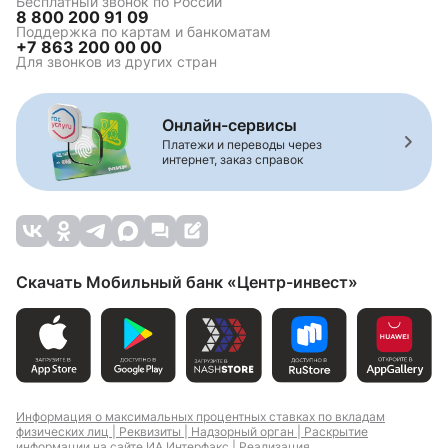
Ипотека на
Коммерческая ипотека
Бесплатный звонок по России
8 800 200 91 09
строительство
Поддержка по картам и банкоматам
Зелёная ипотека
Ипотека для
+7 863 200 00 00
многодетной семьи
Для звонков из других стран
Семейная ипотека
Комбо-ипотека
Сельская ипотека
Онлайн-сервисы
Платежи и переводы через
интернет, заказ справок
Комбинированная
Ипотека на вторичное
ипотека
жилье
Строительство жилья
Рефинансирование
ипотеки
Ипотека на
Ипотека на дом
Скачать Мобильный банк «Центр-инвест»
апартаменты
Ипотека на студию
Ипотека новостройки
Ипотека на
Ипотека вторичный
новостройку
рынок
Информация о максимальных процентных ставках по вкладам
физических лиц |
Реквизиты |
Надзорный орган |
Раскрытие
Ипотека для ИП
Ипотека для
информации на сайте ИА Интерфакс |
Реализация