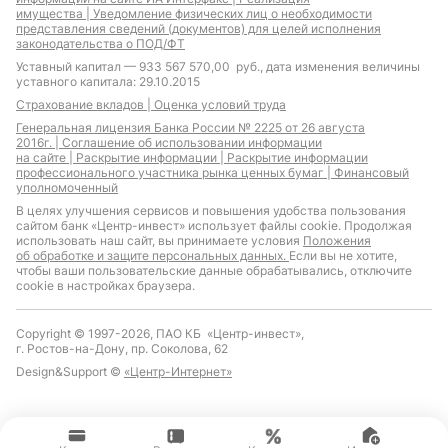
отличников
имущества |
Уведомление физических лиц о необходимости
Ипотека для
представления сведений (документов) для целей исполнения
самозанятых
законодательства о ПОД/ФТ
Уставный капитал — 933 567 570,00 руб., дата изменения величины
уставного капитала: 29.10.2015
Страхование вкладов |
Оценка условий труда
Ипотека для IT-
Земельная ипотека
Генеральная лицензия Банка России № 2225 от 26 августа
специалистов с
2016г. |
Соглашение об использовании информации
на сайте |
Раскрытие информации |
Раскрытие информации
льготной
профессионального участника рынка ценных бумаг |
Финансовый
господдержкой
уполномоченный
Материнский капитал
Ипотека с плавающими
В целях улучшения сервисов и повышения удобства пользования
ставками
сайтом банк «Центр-инвест» использует файлы cookie. Продолжая
использовать наш сайт, вы принимаете условия
Положения
об обработке и защите персональных данных.
Если вы не хотите,
чтобы ваши пользовательские данные обрабатывались, отключите
cookie в настройках браузера.
Специальное
Copyright © 1997-2026, ПАО КБ «Центр-инвест»,
предложение на
г. Ростов-на-Дону, пр. Соколова, 62
покупку недвижимости
в Новой Москве
Design&Support ©
«Центр-Интернет»